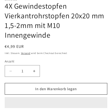
4X Gewindestopfen
Vierkantrohrstopfen 20x20 mm
1,5-2mm mit M10
Innengewinde
Normaler
€4,99 EUR
Preis
Inkl. Steuern.
Versand
wird beim Checkout berechnet
Anzahl
Anzahl
Verringere
Erhöhe
die
die
Menge
Menge
für
für
In den Warenkorb legen
4X
4X
Gewindestopfen
Gewindestopfen
Vierkantrohrstopfen
Vierkantrohrstopfen
20x20
20x20