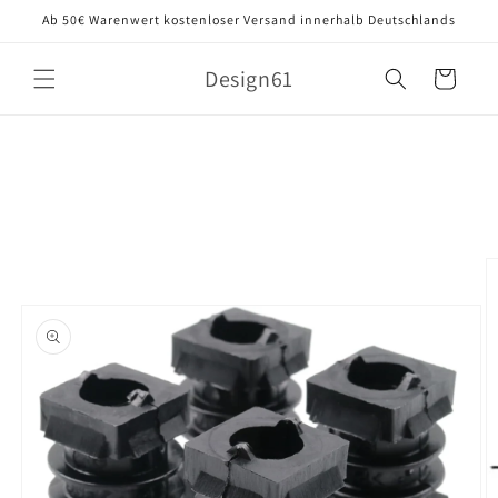
Direkt
Ab 50€ Warenwert kostenloser Versand innerhalb Deutschlands
zum
Inhalt
Design61
Warenkorb
oduktinformationen
ringen