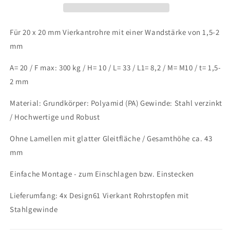
mm
mm
1,5-
1,5-
2mm
2mm
Für 20 x 20 mm Vierkantrohre mit einer Wandstärke von 1,5-2
mit
mit
mm
M10
M10
Innengewinde
Innengewinde
A= 20 / F max: 300 kg / H= 10 / L= 33 / L1= 8,2 / M= M10 / t= 1,5-
2 mm
Material: Grundkörper: Polyamid (PA) Gewinde: Stahl verzinkt
/ Hochwertige und Robust
Ohne Lamellen mit glatter Gleitfläche / Gesamthöhe ca. 43
mm
Einfache Montage - zum Einschlagen bzw. Einstecken
Lieferumfang: 4x Design61 Vierkant Rohrstopfen mit
Stahlgewinde