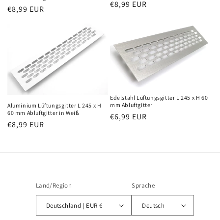
e
Normaler
€8,99 EUR
Normaler
€8,99 EUR
Preis
:
Preis
Edelstahl Lüftungsgitter L 245 x H 60
mm Abluftgitter
Aluminium Lüftungsgitter L 245 x H
60 mm Abluftgitter in Weiß
Normaler
€6,99 EUR
Normaler
€8,99 EUR
Preis
Preis
Land/Region
Sprache
Deutschland | EUR €
Deutsch