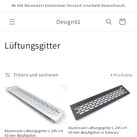
Direkt
Ab 50€ Warenwert kostenloser Versand innerhalb Deutschlands
zum
Inhalt
Design61
Warenkorb
K
Lüftungsgitter
a
t
Filtern und sortieren
4 Produkte
e
g
o
r
i
Aluminium Lüftungsgitter L 245 x H
Aluminium Lüftungsgitter L 245 x H
60 mm Abluftgitter in Schwarz
60 mm Abluftgitter