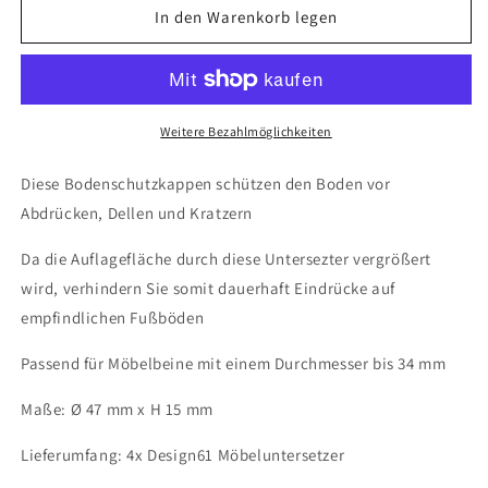
für
für
In den Warenkorb legen
4X
4X
Möbeluntersetzer
Möbeluntersetzer
für
für
runde
runde
Möbelfüße
Möbelfüße
Weitere Bezahlmöglichkeiten
bis
bis
32
32
Diese Bodenschutzkappen schützen den Boden vor
mm
mm
Abdrücken, Dellen und Kratzern
Klavieruntersetzer
Klavieruntersetzer
glasklar
glasklar
Da die Auflagefläche durch diese Untersezter vergrößert
wird, verhindern Sie somit dauerhaft Eindrücke auf
empfindlichen Fußböden
Passend für Möbelbeine mit einem Durchmesser bis 34 mm
Maße: Ø 47 mm x H 15 mm
Lieferumfang: 4x Design61 Möbeluntersetzer