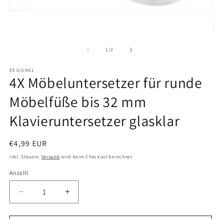
Medien
1
in
M
Modal
2
öffnen
in
von
1
/
2
M
ö
DESIGN61
4X Möbeluntersetzer für runde
Möbelfüße bis 32 mm
Klavieruntersetzer glasklar
Normaler
€4,99 EUR
Preis
Inkl. Steuern.
Versand
wird beim Checkout berechnet
Anzahl
Anzahl
Verringere
Erhöhe
die
die
Menge
Menge