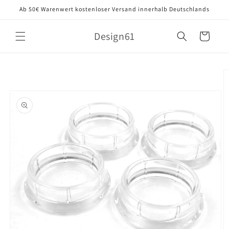
Direkt
Ab 50€ Warenwert kostenloser Versand innerhalb Deutschlands
zum
Inhalt
Design61
Warenkorb
oduktinformationen
ringen