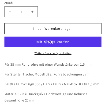
Anzahl
Anzahl
Verringere
Erhöhe
die
die
Menge
Menge
für
für
In den Warenkorb legen
4x
4x
Gewindestopfen
Gewindestopfen
Justierstopfen
Justierstopfen
für
für
Rundrohre
Rundrohre
Weitere Bezahlmöglichkeiten
aus
aus
Zink-
Zink-
Für 38 mm Rundrohre mit einer Wandstärke von 1,5 mm
Druckguss
Druckguss
Ø
Ø
Für Stühle, Tische, Möbelfüße, Rohrabdeckungen uvm.
38
38
mm
mm
D= 38 / F= max Kg= 800 / H= 5 / L= 15 / M= M10x18 / t= 1,5 mm
Wandstärke
Wandstärke
1,5
1,5
Material: Zink-Druckguß / Hochwertige und Robust /
mm
mm
Gesamthöhe 20 mm
mit
mit