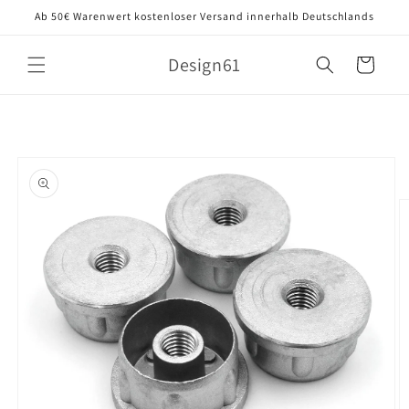
Direkt
Ab 50€ Warenwert kostenloser Versand innerhalb Deutschlands
zum
Inhalt
Design61
Warenkorb
oduktinformationen
ringen