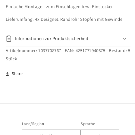
M10x18
M10x18
Einfache Montage - zum Einschlagen bzw. Einstecken
Innengewinde
Innengewinde
Lieferumfang: 4x Design61 Rundrohr Stopfen mit Gewinde
Informationen zur Produktsicherheit
Artikelnummer:
1037708767
| EAN:
4251771940675
| Bestand:
5
Stück
Share
Land/Region
Sprache