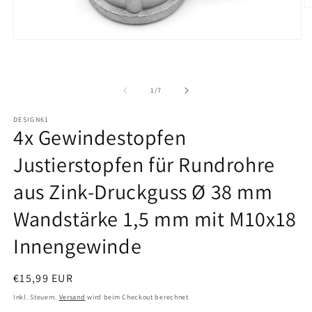
M
2
in
M
Medien
ö
1
in
Modal
öffnen
von
1
/
7
DESIGN61
4x Gewindestopfen
Justierstopfen für Rundrohre
aus Zink-Druckguss Ø 38 mm
Wandstärke 1,5 mm mit M10x18
Innengewinde
Normaler
€15,99 EUR
Preis
Inkl. Steuern.
Versand
wird beim Checkout berechnet