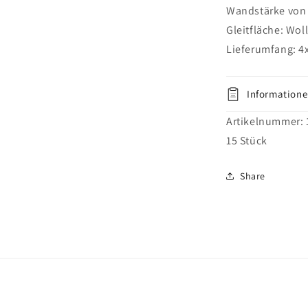
ien
Möbelgleite
Wandstärke von 2
zum
Gleitfläche: Wol
Einstecken
al
en
Lieferumfang: 4x
Informatione
Artikelnummer:
15
Stück
Share