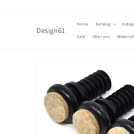
Direkt
zum
Inhalt
Home
Katalog
Kateg
Design61
Sale
Über uns
Widerruf
Zu
Produktinformationen
springen