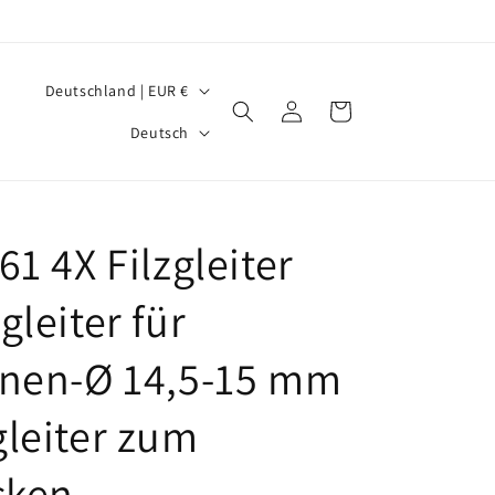
L
Deutschland | EUR €
Einloggen
Warenkorb
a
S
Deutsch
n
p
d
r
/
a
1 4X Filzgleiter
R
c
e
h
leiter für
g
e
i
nen-Ø 14,5-15 mm
o
leiter zum
n
cken