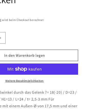
d
wird beim Checkout berechnet
Erhöhe
die
Menge
für
In den Warenkorb legen
Design61
4X
Filzgleiter
er
Gelenkgleiter
für
Weitere Bezahlmöglichkeiten
Rohrinnen-
Ø
llwinkel durch das Gelenk ?= 18(-20) / D=23 /
14,5-
/ H1=13 / L=24 / t= 2,5-3 mm Für
15
e mit einem Außen-Ø von 17,5 mm und einer
mm