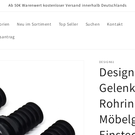
Ab 50€ Warenwert kostenloser Versand innerhalb Deutschlands
orien
Neu im Sortiment
Top Seller
Suchen
Kontakt
santrag
DESIGN61
Design6
Gelenkg
Rohrin
Möbelg
Einste