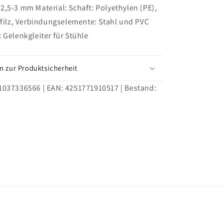
r
Möbelgleiter
,5-3 mm Material: Schaft: Polyethylen (PE),
zum
lfilz, Verbindungselemente: Stahl und PVC
Einstecken
 Gelenkgleiter für Stühle
n zur Produktsicherheit
1037336566
| EAN:
4251771910517
| Bestand: