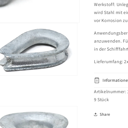
Werkstoff: Unleg
wird Stahl mit e
vor Korrosion zu
Anwendungsberei
anzuwenden. Für
in der Schifffah
Lieferumfang: 2
ien
Informatione
al
Artikelnummer:
en
9
Stück
Share