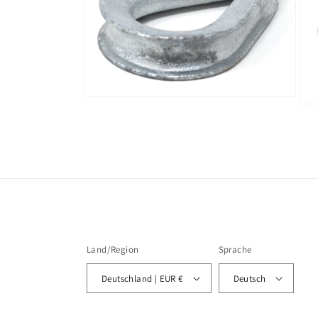
Medien
Med
4
5
in
in
Modal
Mod
öffnen
öffn
Land/Region
Sprache
Deutschland | EUR €
Deutsch