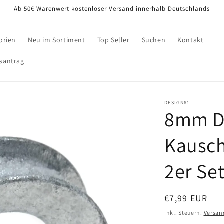
Ab 50€ Warenwert kostenloser Versand innerhalb Deutschlands
orien
Neu im Sortiment
Top Seller
Suchen
Kontakt
santrag
DESIGN61
8mm Dr
Kausch
2er Se
Normaler
€7,99 EUR
Preis
Inkl. Steuern.
Versan