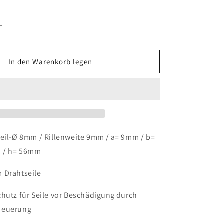
Erhöhe
die
Menge
für
In den Warenkorb legen
8mm
Drahtseil
Kauschen
Kausche
Stahl
Verzinkt
2er
Seil-Ø 8mm / Rillenweite 9mm / a= 9mm / b=
Set
 / h= 56mm
 Drahtseile
chutz für Seile vor Beschädigung durch
heuerung