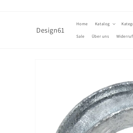
Direkt
zum
Inhalt
Home
Katalog
Kateg
Design61
Sale
Über uns
Widerruf
Zu
Produktinformationen
springen