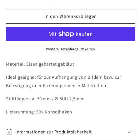
die
die
Menge
Menge
für
für
In den Warenkorb legen
50x
50x
Konsolhaken
Konsolhaken
Stahlhaken
Stahlhaken
Vierkantdraht
Vierkantdraht
Ø
Ø
Weitere Bezahlmöglichkeiten
2,5
2,5
x
x
Material: Eisen gehärtet gebläut
L
L
50
50
Ideal geeignet für zur Aufhängung von Bildern bzw. zur
mm
mm
Befestigung oder Fixierung diverser Materialien
aus
aus
Eisen
Eisen
Stiftlänge: ca. 50 mm / Ø Stift 2,5 mm
Lieferumfang: 50x Konsolhaken
Informationen zur Produktsicherheit