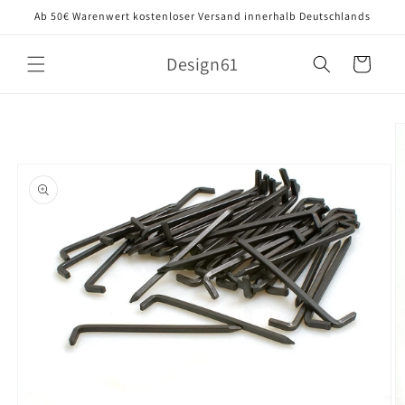
Direkt
Ab 50€ Warenwert kostenloser Versand innerhalb Deutschlands
zum
Inhalt
Design61
Warenkorb
oduktinformationen
ringen