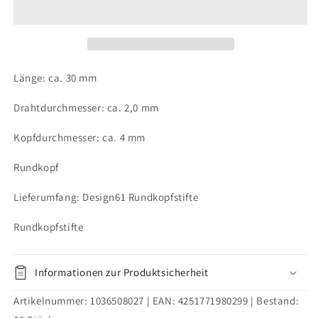
Nagel
Nagel
2,0
2,0
x
x
30
30
mm
mm
Länge: ca. 30 mm
Eisen
Eisen
vermessingt
vermessingt
Drahtdurchmesser: ca. 2,0 mm
100g
100g
ca.
ca.
Kopfdurchmesser: ca. 4 mm
130
130
Stück
Stück
Rundkopf
Lieferumfang: Design61 Rundkopfstifte
Rundkopfstifte
Informationen zur Produktsicherheit
Artikelnummer:
1036508027
| EAN:
4251771980299
| Bestand: