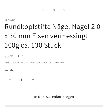
Medien
in
1
M
in
ö
von
1
/
2
Modal
öffnen
DESIGN61
Rundkopfstifte Nägel Nagel 2,0
x 30 mm Eisen vermessingt
100g ca. 130 Stück
Normaler
€6,99 EUR
Preis
Inkl. Steuern.
Versand
wird beim Checkout berechnet
Anzahl
Anzahl
Verringere
Erhöhe
die
die
Menge
Menge
für
für
In den Warenkorb legen
Rundkopfstifte
Rundkopfstifte
Nägel
Nägel