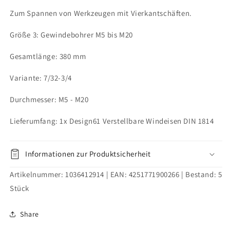
3
3
Zum Spannen von Werkzeugen mit Vierkantschäften.
M5
M5
-
-
Größe 3: Gewindebohrer M5 bis M20
M20
M20
Gesamtlänge: 380 mm
Variante: 7/32-3/4
Durchmesser: M5 - M20
Lieferumfang: 1x Design61 Verstellbare Windeisen DIN 1814
Informationen zur Produktsicherheit
Artikelnummer:
1036412914
| EAN:
4251771900266
| Bestand:
5
Stück
Share