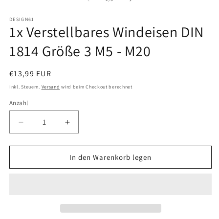
DESIGN61
1x Verstellbares Windeisen DIN
1814 Größe 3 M5 - M20
Normaler
€13,99 EUR
Preis
Inkl. Steuern.
Versand
wird beim Checkout berechnet
Anzahl
Anzahl
Verringere
Erhöhe
die
die
Menge
Menge
für
für
In den Warenkorb legen
1x
1x
Verstellbares
Verstellbares
Windeisen
Windeisen
DIN
DIN
1814
1814
Größe
Größe