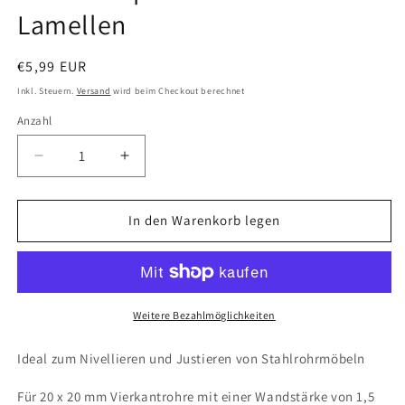
Lamellen
Normaler
€5,99 EUR
Preis
Inkl. Steuern.
Versand
wird beim Checkout berechnet
Anzahl
Anzahl
Verringere
Erhöhe
die
die
Menge
Menge
für
für
In den Warenkorb legen
10x
10x
Vierkant
Vierkant
Rohrstopfen
Rohrstopfen
Justierstopfen
Justierstopfen
20
20
Weitere Bezahlmöglichkeiten
x
x
20
20
Ideal zum Nivellieren und Justieren von Stahlrohrmöbeln
mm
mm
mit
mit
Für 20 x 20 mm Vierkantrohre mit einer Wandstärke von 1,5