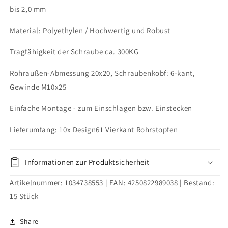
Lamellen
Lamellen
bis 2,0 mm
Material: Polyethylen / Hochwertig und Robust
Tragfähigkeit der Schraube ca. 300KG
Rohraußen-Abmessung 20x20, Schraubenkobf: 6-kant,
Gewinde M10x25
Einfache Montage - zum Einschlagen bzw. Einstecken
Lieferumfang: 10x Design61 Vierkant Rohrstopfen
Informationen zur Produktsicherheit
Artikelnummer:
1034738553
| EAN:
4250822989038
| Bestand:
15
Stück
Share