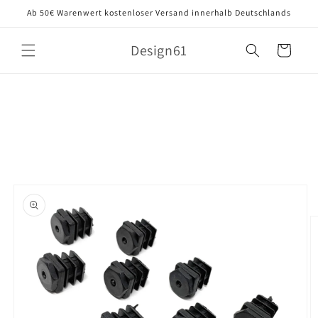
Direkt
Ab 50€ Warenwert kostenloser Versand innerhalb Deutschlands
zum
Inhalt
Design61
Warenkorb
oduktinformationen
ringen