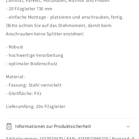
Laminat, Parkett, Holzböden, Marmor und Fliesen
- 20 Filzgleiter ?30 mm
- einfache Montage - platzieren und anschrauben, fertig.
(Bitte achten Sie auf das Drehmoment, damit beim
Anschrauben keine Splitter enstehen)
- Robust
- hochwertige Verarbeitung
- optimaler Bodenschutz
Material:
- Fassung: Stahl vernickelt
- Gleitfläche: Filz
Lieferumfang: 20x Filzgleiter
Informationen zur Produktsicherheit
Artikelnummer:
1027824470
| EAN:
4250822966275
| Bestand:
8