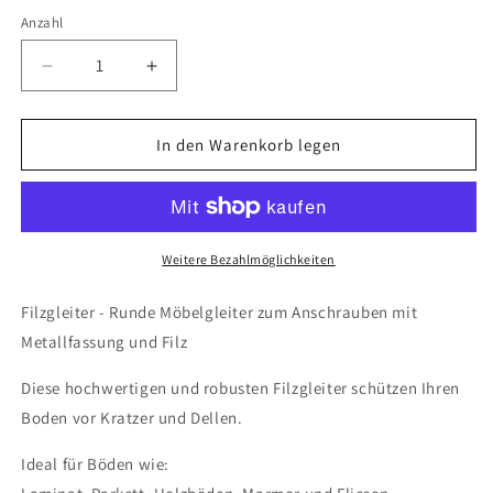
Anzahl
Anzahl
Verringere
Erhöhe
die
die
Menge
Menge
für
für
In den Warenkorb legen
20
20
Filzgleiter
Filzgleiter
Parkettgleiter
Parkettgleiter
Möbelgleiter
Möbelgleiter
Stuhlbeingleiter
Stuhlbeingleiter
Weitere Bezahlmöglichkeiten
Parkettgleiter
Parkettgleiter
Filz
Filz
Filzgleiter - Runde Möbelgleiter zum Anschrauben mit
zum
zum
Metallfassung und Filz
Anschrauben
Anschrauben
Bodenschutz
Bodenschutz
Diese hochwertigen und robusten Filzgleiter schützen Ihren
30mm
30mm
Boden vor Kratzer und Dellen.
Stahl
Stahl
vernickelt
vernickelt
Ideal für Böden wie: