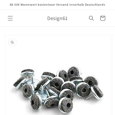
Direkt
Ab 50€ Warenwert kostenloser Versand innerhalb Deutschlands
zum
Inhalt
Design61
Warenkorb
oduktinformationen
ringen