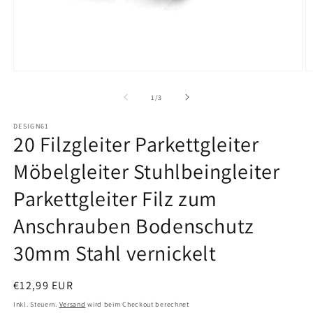
Medien
M
1
2
in
in
von
1
/
3
Modal
M
öffnen
ö
DESIGN61
20 Filzgleiter Parkettgleiter
Möbelgleiter Stuhlbeingleiter
Parkettgleiter Filz zum
Anschrauben Bodenschutz
30mm Stahl vernickelt
Normaler
€12,99 EUR
Preis
Inkl. Steuern.
Versand
wird beim Checkout berechnet