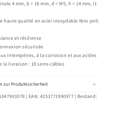
inale 4 mm, b = 18 mm, d = M5, h = 14 mm, l1
câbles
4mm
Connecteur
e haute qualité en acier inoxydable Niro poli.
de
câble
stance et résilience
en
acier
connexion sécurisée
inoxydable
aux intempéries, à la corrosion et aux acides
Serre-
la livraison : 10 serre-câbles
câbles
en
acier
n zur Produktsicherheit
1047901078
| EAN:
4251771990977
| Bestand: