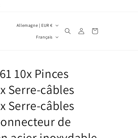
€
P
Allemagne | EUR €
Connexion
Panier
a
L
Français
y
a
s
n
/
g
61 10x Pinces
r
u
é
e
x Serre-câbles
g
i
x Serre-câbles
o
onnecteur de
n
en acier inoxydable