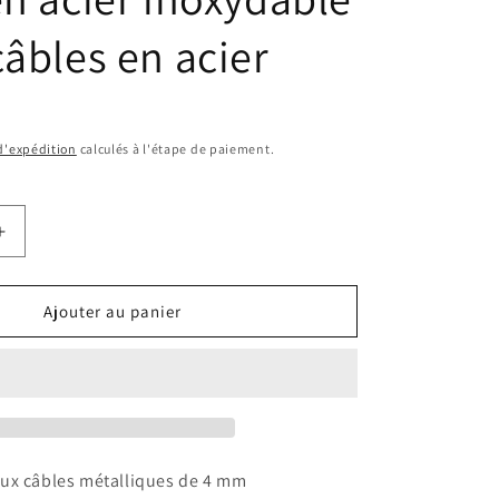
câbles en acier
 d'expédition
calculés à l'étape de paiement.
Augmenter
la
quantité
de
Ajouter au panier
Design61
10x
Pinces
Simplex
Serre-
câbles
Simplex
ux câbles métalliques de 4 mm
Serre-