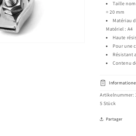
Taille nom
câbles
= 20 mm
4mm
Connecteur
Matériau d
de
Matériel : A4
câble
Haute rési
en
acier
Pour une 
inoxydable
Résistant 
Serre-
Contenu de 
câbles
en
acier
Informatione
Artikelnummer:
5
Stück
Partager