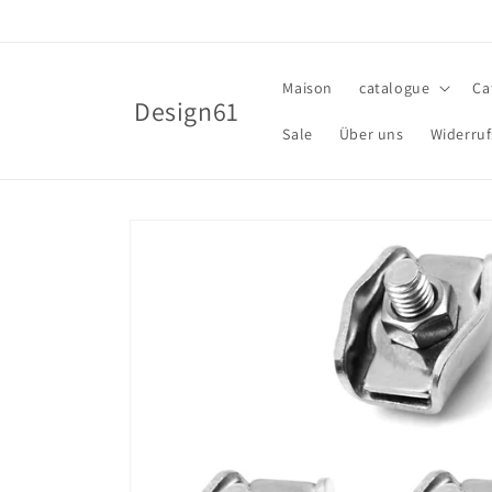
et
passer
au
contenu
Maison
catalogue
Ca
Design61
Sale
Über uns
Widerruf
Passer aux
informations
produits