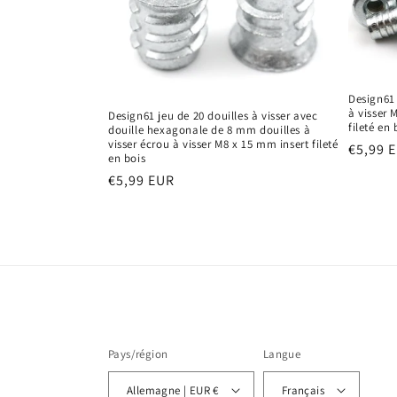
c
t
Design61 
i
à visser 
Design61 jeu de 20 douilles à visser avec
fileté en 
douille hexagonale de 8 mm douilles à
visser écrou à visser M8 x 15 mm insert fileté
o
Prix
€5,99 
en bois
habitu
Prix
€5,99 EUR
n
habituel
:
Pays/région
Langue
Allemagne | EUR €
Français