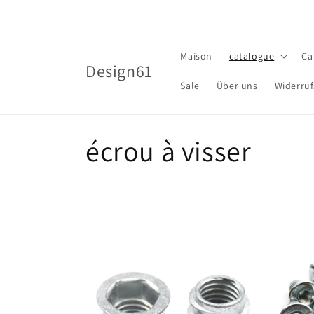
et
passer
au
contenu
Maison
catalogue
Ca
Design61
Sale
Über uns
Widerruf
C
écrou à visser
o
l
l
e