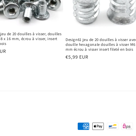
jeu de 20 douilles à visser, douilles
M8 x 16 mm, écrou à visser, insert
Design61 jeu de 20 douilles à visser ave
bois
douille hexagonale douilles à visser M6
mm écrou à visser insert fileté en bois
EUR
Prix
€5,99 EUR
el
habituel
Moyens
de