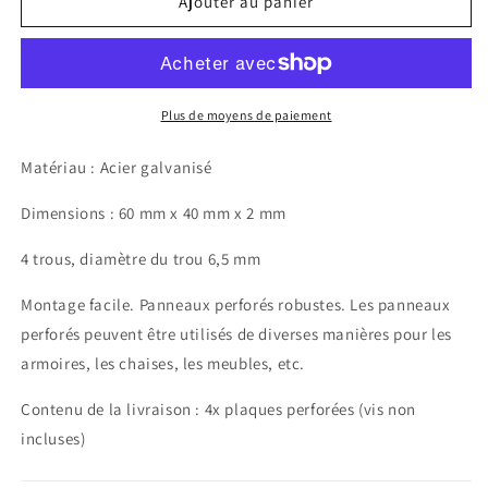
de
de
Ajouter au panier
Design61
Design61
Plaque
Plaque
de
de
fixation
fixation
à
à
Plus de moyens de paiement
4
4
trous,
trous,
Matériau : Acier galvanisé
connecteur
connecteur
plat,
plat,
Dimensions : 60 mm x 40 mm x 2 mm
plaque
plaque
de
de
4 trous, diamètre du trou 6,5 mm
vissage,
vissage,
plaque
plaque
Montage facile. Panneaux perforés robustes. Les panneaux
de
de
perforés peuvent être utilisés de diverses manières pour les
montage
montage
armoires, les chaises, les meubles, etc.
60
60
x
x
Contenu de la livraison : 4x plaques perforées (vis non
40
40
mm
mm
incluses)