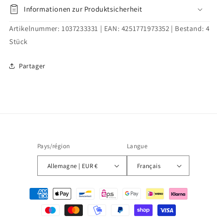
Informationen zur Produktsicherheit
Artikelnummer:
1037233331
| EAN:
4251771973352
| Bestand:
4
Stück
Partager
Pays/région
Langue
Allemagne | EUR €
Français
Moyens
de
paiement