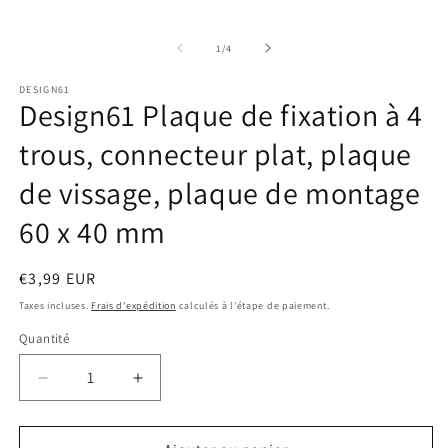
le
le
m
média
2
1
d
de
1
/
4
dans
u
une
f
fenêtre
m
DESIGN61
modale
Design61 Plaque de fixation à 4
trous, connecteur plat, plaque
de vissage, plaque de montage
60 x 40 mm
Prix
€3,99 EUR
habituel
Taxes incluses.
Frais d'expédition
calculés à l'étape de paiement.
Quantité
Quantité
Réduire
Augmenter
la
la
quantité
quantité