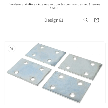
et
Livraison gratuite en Allemagne pour les commandes supérieures
passer
à 50 €
au
contenu
Design61
Panier
Passer aux
informations
produits
O
Ouvrir