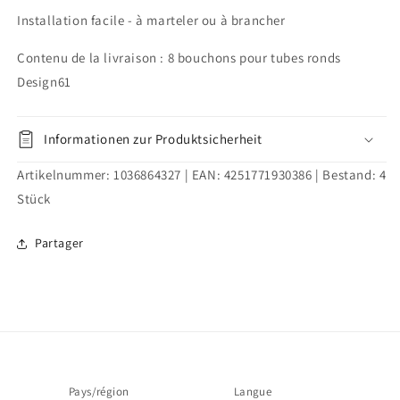
mm
mm
Installation facile - à marteler ou à brancher
en
en
noir
noir
Contenu de la livraison : 8 bouchons pour tubes ronds
Design61
Informationen zur Produktsicherheit
Artikelnummer:
1036864327
| EAN:
4251771930386
| Bestand:
4
Stück
Partager
Pays/région
Langue