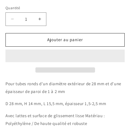
Quantité
Quantité
Réduire
Augmenter
la
la
quantité
quantité
de
de
Ajouter au panier
Design61
Design61
8x
8x
bouchons
bouchons
à
à
lamelles
lamelles
pour
pour
tubes
tubes
Pour tubes ronds d'un diamètre extérieur de 28 mm et d'une
ronds
ronds
épaisseur de paroi de 1 à 2 mm
à
à
tête
tête
D 28 mm, H 14 mm, L 15,5 mm, épaisseur 1,5-2,5 mm
sphérique
sphérique
Ø
Ø
Avec lattes et surface de glissement lisse Matériau :
25,5-
25,5-
Polyéthylène / De haute qualité et robuste
26,5
26,5