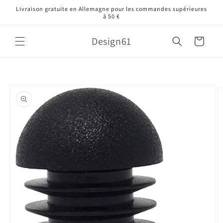
et
Livraison gratuite en Allemagne pour les commandes supérieures
passer
à 50 €
au
contenu
Design61
Panier
Passer aux
informations
produits