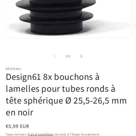
O
Ouvrir
le
le
m
média
2
1
de
d
1
/
6
dans
u
une
f
fenêtre
DESIGN61
m
modale
Design61 8x bouchons à
lamelles pour tubes ronds à
tête sphérique Ø 25,5-26,5 mm
en noir
Prix
€5,99 EUR
habituel
Taxes incluses.
Frais d'expédition
calculés à l'étape de paiement.