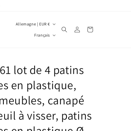
€
P
Allemagne | EUR €
Connexion
Panier
a
L
Français
y
a
s
n
/
g
1 lot de 4 patins
r
u
é
e
s en plastique,
g
i
 meubles, canapé
o
euil à visser, patins
n
s en plastique Ø