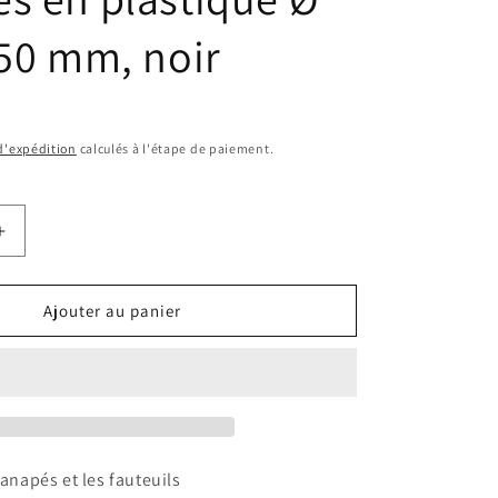
 50 mm, noir
 d'expédition
calculés à l'étape de paiement.
Augmenter
la
quantité
de
Ajouter au panier
Design61
lot
de
4
patins
meubles
en
canapés et les fauteuils
plastique,