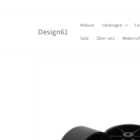
et
passer
au
contenu
Maison
catalogue
Ca
Design61
Sale
Über uns
Widerruf
Passer aux
informations
produits