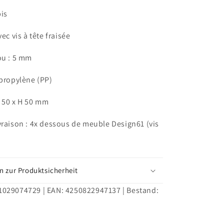
patins
pis
meubles,
canapé
vec vis à tête fraisée
et
fauteuil
ou : 5 mm
à
visser,
ypropylène (PP)
patins
meubles
Ø 50 x H 50 mm
en
plastique
vraison : 4x dessous de meuble Design61 (vis
Ø
50
x
H
50
n zur Produktsicherheit
mm,
noir
1029074729
| EAN:
4250822947137
| Bestand: