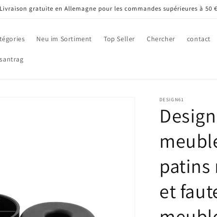
Livraison gratuite en Allemagne pour les commandes supérieures à 50 
tégories
Neu im Sortiment
Top Seller
Chercher
contact
santrag
DESIGN61
Design6
meuble
patins
et faut
meuble