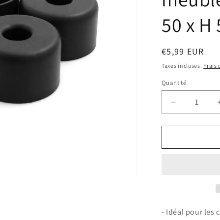
50 x H
Prix
€5,99 EUR
habituel
Taxes incluses.
Frais
Quantité
Quantité
Réduire
la
quantité
de
Design61
lot
de
4
patins
meubles
en
- Idéal pour les 
plastique,