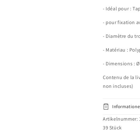
patins
- Idéal pour : Ta
meubles,
canapé
- pour fixation a
et
fauteuil
- Diamètre du tr
à
visser,
- Matériau : Pol
patins
meubles
- Dimensions : 
en
plastique
Contenu de la li
Ø
50
non incluses)
x
H
50
Informatione
mm,
noir
Artikelnummer:
39
Stück